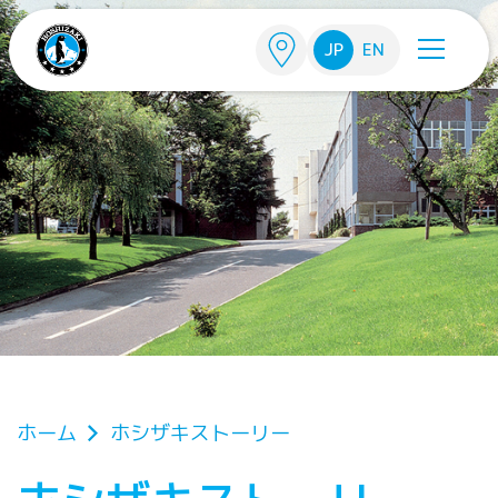
メインコンテンツに移動
JP
EN
パンくず
ホーム
ホシザキストーリー