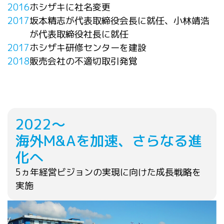
2016
ホシザキに社名変更
2017
坂本精志が代表取締役会長に就任、小林靖浩
が代表取締役社長に就任
2017
ホシザキ研修センターを建設
2018
販売会社の不適切取引発覚
2022～
海外M&Aを加速、さらなる進
化へ
5ヵ年経営ビジョンの実現に向けた成長戦略を
実施