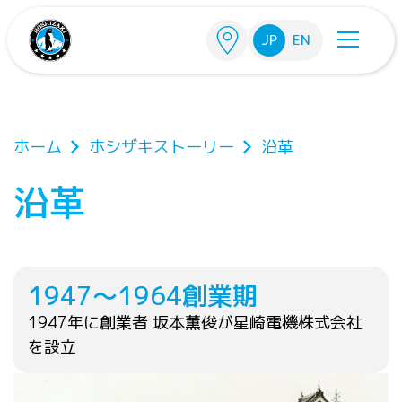
メインコンテンツに移動
JP
EN
パンくず
ホーム
ホシザキストーリー
沿革
沿革
1947～1964
創業期
1947年に創業者 坂本薫俊が星崎電機株式会社
を設立