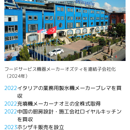
フードサービス機器メーカーオズティを連結子会社化
（2024年）​
2022
イタリアの業務用製氷機メーカーブレマを買
収
2022
充填機メーカーナオミの全株式取得
2022
中国の厨房設計・施工会社ロイヤルキッチン
を買収
2023
ホシザキ販売を設立