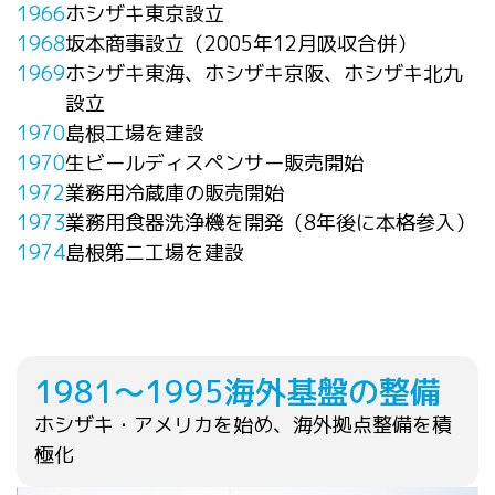
1966
ホシザキ東京設立
1968
坂本商事設立（2005年12月吸収合併）
1969
ホシザキ東海、ホシザキ京阪、ホシザキ北九
設立
1970
島根工場を建設
1970
生ビールディスペンサー販売開始
1972
業務用冷蔵庫の販売開始
1973
業務用食器洗浄機を開発（8年後に本格参入）
1974
島根第二工場を建設
1981～1995
海外基盤の整備
ホシザキ・アメリカを始め、海外拠点整備を積
極化