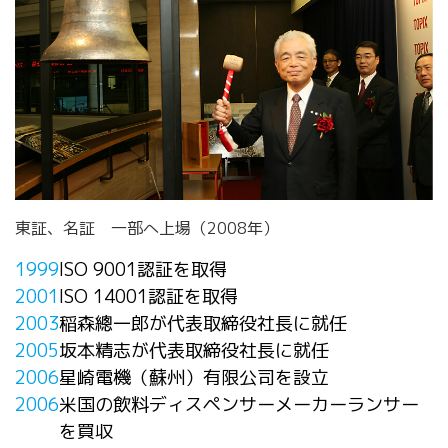
東証、名証 一部へ上場（2008年）​
1999
ISO 9001認証を取得
2001
ISO 14001認証を取得
2003
稲森總一郎が代表取締役社長に就任
2005
坂本精志が代表取締役社長に就任
2006
星崎電機（蘇州）有限公司を設立
2006
米国の飲料ディスペンサーメーカーランサー
を買収