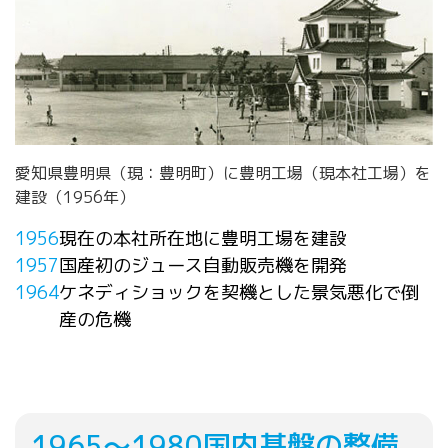
愛知県豊明県（現：豊明町）に豊明工場（現本社工場）を
建設（1956年）
1956
現在の本社所在地に豊明工場を建設
1957
国産初のジュース自動販売機を開発
1964
ケネディショックを契機とした景気悪化で倒
産の危機
1965～1980
国内基盤の整備