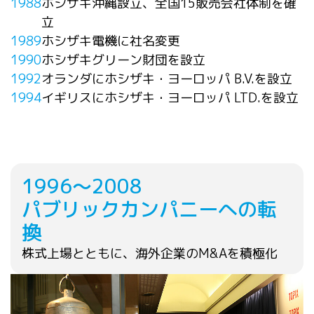
1988
ホシザキ沖縄設立、全国15販売会社体制を確
立
1989
ホシザキ電機に社名変更
1990
ホシザキグリーン財団を設立
1992
オランダにホシザキ・ヨーロッパ B.V.を設立
1994
イギリスにホシザキ・ヨーロッパ LTD.を設立
1996～2008
パブリックカンパニーへの転
換
株式上場とともに、海外企業のM&Aを積極化